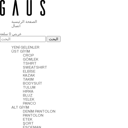
الصفحة الرئيسية
اتصال
عربتي
0
سلعة
YENİ GELENLER
ÜST GİYİM
CROP
GÖMLEK
TSHIRT
SWEATSHIRT
ELBİSE
KAZAK
TAKIM
BODYSUİT
TULUM
HIRKA
BLUZ
YELEK
PANCO
ALT GİYİM
DENİM PANTOLON
PANTOLON
ETEK
ŞORT
EŞOFMAN