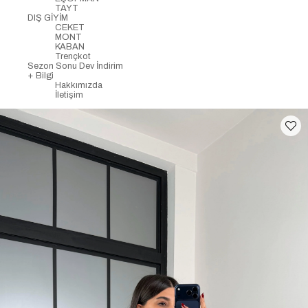
TAYT
DIŞ GİYİM
CEKET
MONT
KABAN
Trençkot
Sezon Sonu Dev İndirim
+ Bilgi
Hakkımızda
İletişim