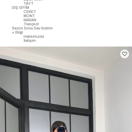
TAYT
DIŞ GİYİM
CEKET
MONT
KABAN
Trençkot
Sezon Sonu Dev İndirim
+ Bilgi
Hakkımızda
İletişim