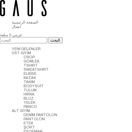
الصفحة الرئيسية
اتصال
عربتي
0
سلعة
YENİ GELENLER
ÜST GİYİM
CROP
GÖMLEK
TSHIRT
SWEATSHIRT
ELBİSE
KAZAK
TAKIM
BODYSUİT
TULUM
HIRKA
BLUZ
YELEK
PANCO
ALT GİYİM
DENİM PANTOLON
PANTOLON
ETEK
ŞORT
EŞOFMAN