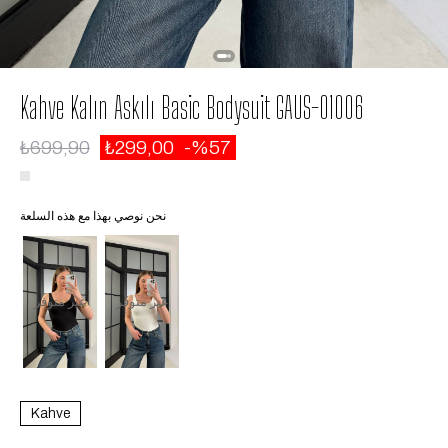
Kahve Kalın Askılı Basic Bodysuit GAUS-01006
₺699,90
₺299,00
57
نحن نوصي بهذا مع هذه السلعة
غير متوفر
غير متوفر
Kahve