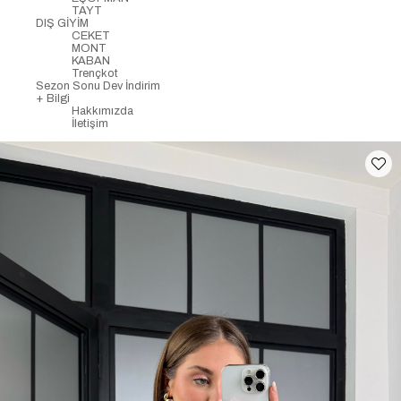
TAYT
DIŞ GİYİM
CEKET
MONT
KABAN
Trençkot
Sezon Sonu Dev İndirim
+ Bilgi
Hakkımızda
İletişim