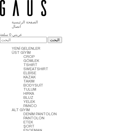
الصفحة الرئيسية
اتصال
عربتي
0
سلعة
YENİ GELENLER
ÜST GİYİM
CROP
GÖMLEK
TSHIRT
SWEATSHIRT
ELBİSE
KAZAK
TAKIM
BODYSUİT
TULUM
HIRKA
BLUZ
YELEK
PANCO
ALT GİYİM
DENİM PANTOLON
PANTOLON
ETEK
ŞORT
EŞOFMAN