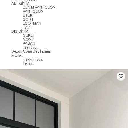
ALT GİYİM
DENİM PANTOLON
PANTOLON
ETEK
ŞORT
EŞOFMAN
TAYT
DIŞ GİYİM
CEKET
MONT
KABAN
Trençkot
Sezon Sonu Dev İndirim
+ Bilgi
Hakkımızda
İletişim