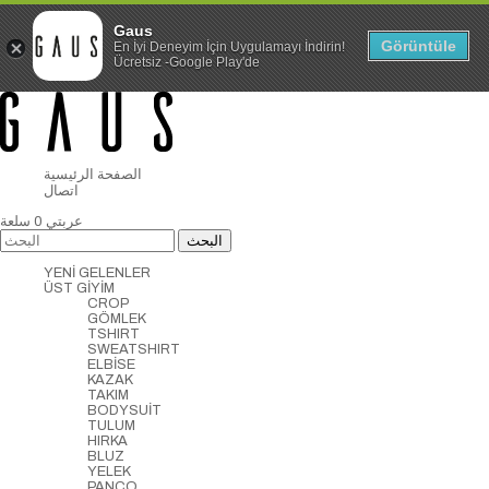
Gaus
Görüntüle
En İyi Deneyim İçin Uygulamayı İndirin!
Ücretsiz -Google Play'de
الصفحة الرئيسية
اتصال
عربتي
0
سلعة
YENİ GELENLER
ÜST GİYİM
CROP
GÖMLEK
TSHIRT
SWEATSHIRT
ELBİSE
KAZAK
TAKIM
BODYSUİT
TULUM
HIRKA
BLUZ
YELEK
PANCO