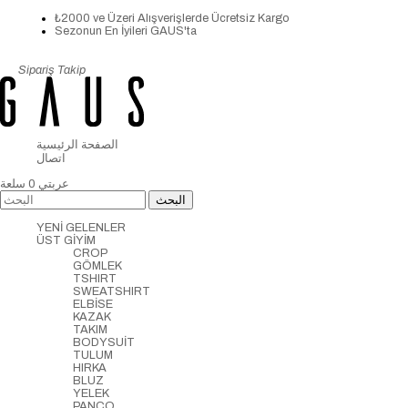
₺2000 ve Üzeri Alışverişlerde Ücretsiz Kargo
Sezonun En İyileri GAUS'ta
Sipariş Takip
الصفحة الرئيسية
اتصال
عربتي
0
سلعة
YENİ GELENLER
ÜST GİYİM
CROP
GÖMLEK
TSHIRT
SWEATSHIRT
ELBİSE
KAZAK
TAKIM
BODYSUİT
TULUM
HIRKA
BLUZ
YELEK
PANCO