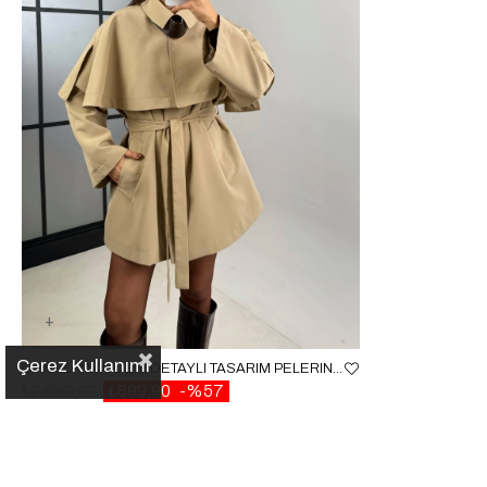
Çerez Kullanımı
CAMEL YAKA DERI DETAYLI TASARIM PELERIN TRENÇKOT GAUS-00484
₺2.099,90
₺899,90
%57