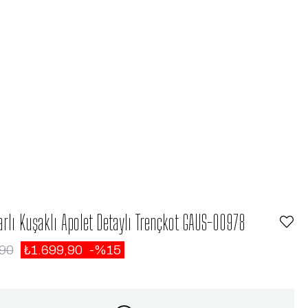
arlı Kuşaklı Apolet Detaylı Trençkot GAUS-00978
,90
₺1.699,90
15