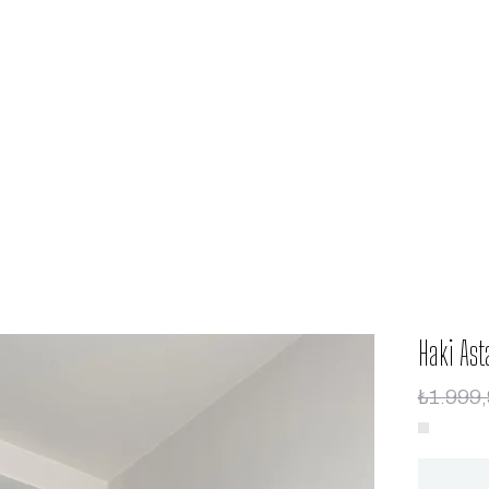
Haki Ast
₺1.999