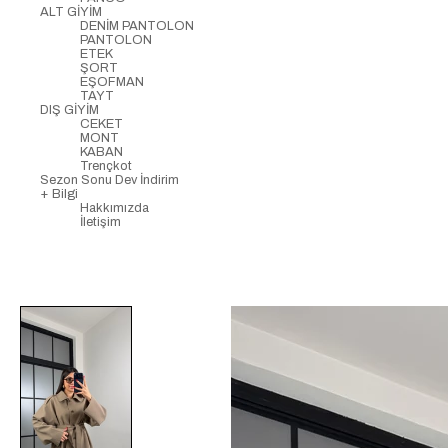
ALT GİYİM
DENİM PANTOLON
PANTOLON
ETEK
ŞORT
EŞOFMAN
TAYT
DIŞ GİYİM
CEKET
MONT
KABAN
Trençkot
Sezon Sonu Dev İndirim
+ Bilgi
Hakkımızda
İletişim