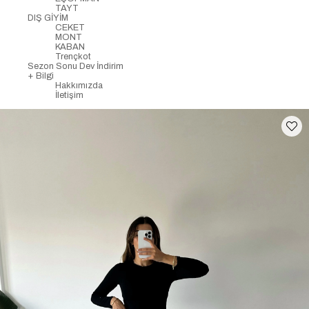
TAYT
DIŞ GİYİM
CEKET
MONT
KABAN
Trençkot
Sezon Sonu Dev İndirim
+ Bilgi
Hakkımızda
İletişim