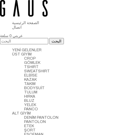
الصفحة الرئيسية
اتصال
عربتي
0
سلعة
YENİ GELENLER
ÜST GİYİM
CROP
GÖMLEK
TSHIRT
SWEATSHIRT
ELBİSE
KAZAK
TAKIM
BODYSUİT
TULUM
HIRKA
BLUZ
YELEK
PANCO
ALT GİYİM
DENİM PANTOLON
PANTOLON
ETEK
ŞORT
EŞOFMAN