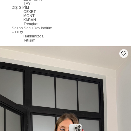
TAYT
DIŞ GİYİM
CEKET
MONT
KABAN
Trençkot
Sezon Sonu Dev İndirim
+ Bilgi
Hakkımızda
İletişim