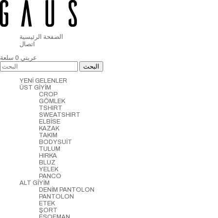
الصفحة الرئيسية
اتصال
عربتي
0
سلعة
YENİ GELENLER
ÜST GİYİM
CROP
GÖMLEK
TSHIRT
SWEATSHIRT
ELBİSE
KAZAK
TAKIM
BODYSUİT
TULUM
HIRKA
BLUZ
YELEK
PANCO
ALT GİYİM
DENİM PANTOLON
PANTOLON
ETEK
ŞORT
EŞOFMAN