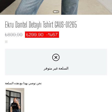
Ekru Dantel Detaylı Tshirt GAUS-01265
₺899,90
₺299,90
67
السلعة غير متوفر
نحن نوصي بهذا مع هذه السلعة
غير متوفر