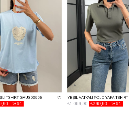
IŞLI TSHIRT GAUS00505
YEŞIL VATKALI POLO YAKA TSHIR
9,90
%64
₺1.099,90
₺399,90
%64