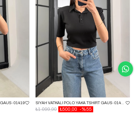
T GAUS-01419
SIYAH VATKALI POLO YAKA TSHIRT GAUS-01419
₺1.099,90
₺500,00
%55