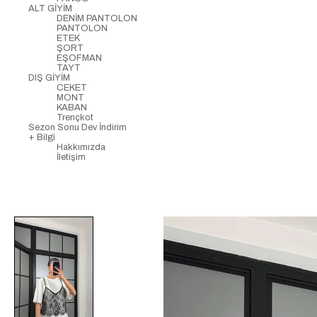
ALT GİYİM
DENİM PANTOLON
PANTOLON
ETEK
ŞORT
EŞOFMAN
TAYT
DIŞ GİYİM
CEKET
MONT
KABAN
Trençkot
Sezon Sonu Dev İndirim
+ Bilgi
Hakkımızda
İletişim