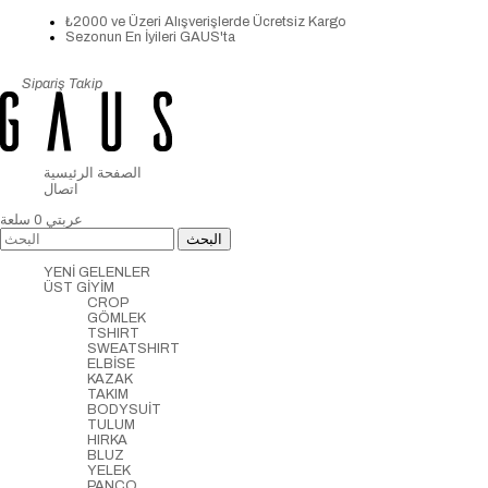
₺2000 ve Üzeri Alışverişlerde Ücretsiz Kargo
Sezonun En İyileri GAUS'ta
Sipariş Takip
الصفحة الرئيسية
اتصال
عربتي
0
سلعة
YENİ GELENLER
ÜST GİYİM
CROP
GÖMLEK
TSHIRT
SWEATSHIRT
ELBİSE
KAZAK
TAKIM
BODYSUİT
TULUM
HIRKA
BLUZ
YELEK
PANCO