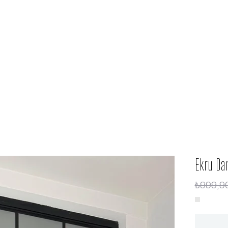
Ekru Dan
₺999,9