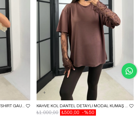
BEJ ASIMETRIK DANTEL DETAYLI TSHIRT GAUS-01164
KAHVE KOL DANTEL DETAYLI MODAL KUMAŞ BASIC TSHIRT GAUS-01209
₺1.000,00
₺500,00
%50