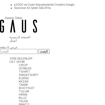
₺2000 ve Üzeri Alışverişlerde Ücretsiz Kargo
Sezonun En İyileri GAUS'ta
Sipariş Takip
الصفحة الرئيسية
اتصال
عربتي
0
سلعة
YENİ GELENLER
ÜST GİYİM
CROP
GÖMLEK
TSHIRT
SWEATSHIRT
ELBİSE
KAZAK
TAKIM
BODYSUİT
TULUM
HIRKA
BLUZ
YELEK
PANCO