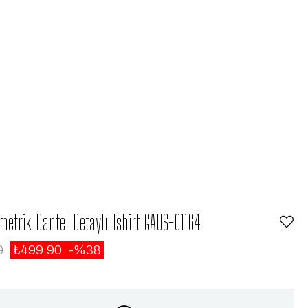
metrik Dantel Detaylı Tshirt GAUS-01164
0
₺499,90
38