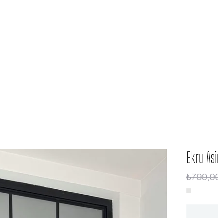
Ekru Asi
₺799,9