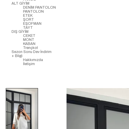
ALT GİYİM
DENİM PANTOLON
PANTOLON
ETEK
ŞORT
EŞOFMAN
TAYT
DIŞ GİYİM
CEKET
MONT
KABAN
Trençkot
Sezon Sonu Dev İndirim
+ Bilgi
Hakkımızda
İletişim