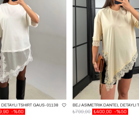
 DETAYLI TSHIRT GAUS-01138
9,90
%60
₺799,90
₺400,00
%50