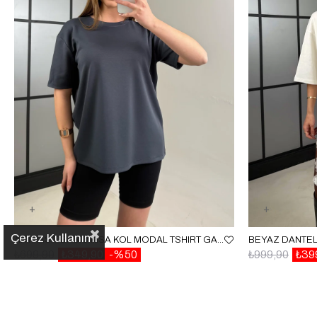
Çerez Kullanımı
ANTRASIT BASIC KISA KOL MODAL TSHIRT GAUS-01059
BEYAZ DANTEL
₺699,90
₺349,90
%50
₺999,90
₺39