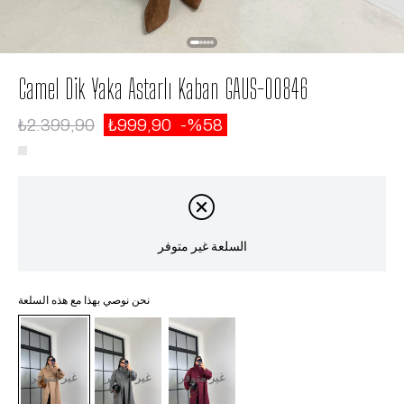
Camel Dik Yaka Astarlı Kaban GAUS-00846
₺2.399,90
₺999,90
58
السلعة غير متوفر
نحن نوصي بهذا مع هذه السلعة
غير متوفر
غير متوفر
غير متوفر