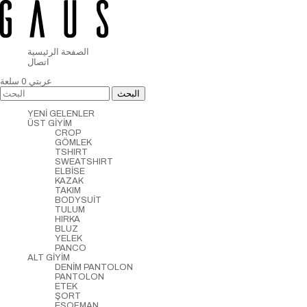
الصفحة الرئيسية
اتصال
عربتي
0
سلعة
YENİ GELENLER
ÜST GİYİM
CROP
GÖMLEK
TSHIRT
SWEATSHIRT
ELBİSE
KAZAK
TAKIM
BODYSUİT
TULUM
HIRKA
BLUZ
YELEK
PANCO
ALT GİYİM
DENİM PANTOLON
PANTOLON
ETEK
ŞORT
EŞOFMAN