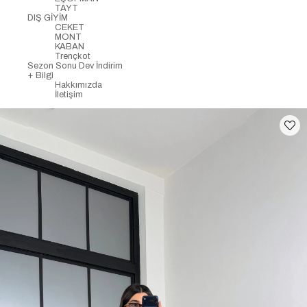
TAYT
DIŞ GİYİM
CEKET
MONT
KABAN
Trençkot
Sezon Sonu Dev İndirim
+ Bilgi
Hakkımızda
İletişim