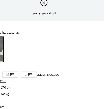
السلعة غير متوفر
نحن نوصي بهذا م
غ
M
L
BEDEN TABLOSU
مو
: 170 cm
: 52 kg
4 cm