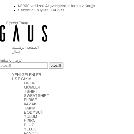
₺2000 ve Üzeri Alışverişlerde Ücretsiz Kargo
Sezonun En İyileri GAUS'ta
Sipariş Takip
الصفحة الرئيسية
اتصال
عربتي
0
سلعة
YENİ GELENLER
ÜST GİYİM
CROP
GÖMLEK
TSHIRT
SWEATSHIRT
ELBİSE
KAZAK
TAKIM
BODYSUİT
TULUM
HIRKA
BLUZ
YELEK
PANCO