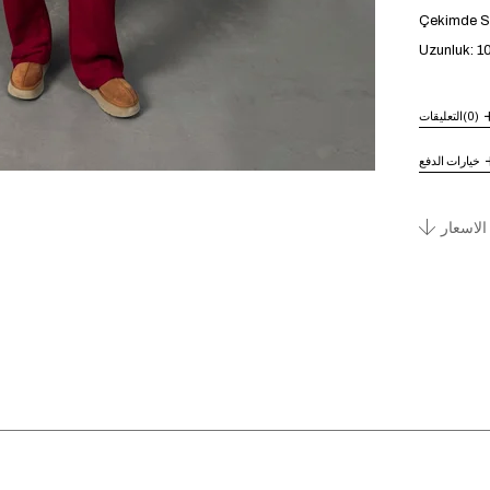
Çekimde S b
Uzunluk: 
(0)
التعليقات
خيارات الدفع
الاسعار