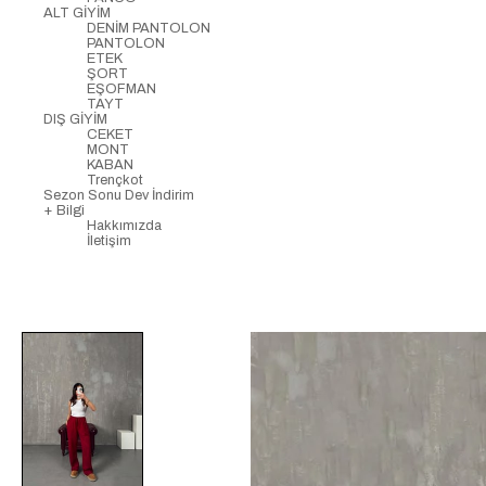
ALT GİYİM
DENİM PANTOLON
PANTOLON
ETEK
ŞORT
EŞOFMAN
TAYT
DIŞ GİYİM
CEKET
MONT
KABAN
Trençkot
Sezon Sonu Dev İndirim
+ Bilgi
Hakkımızda
İletişim