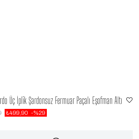
do Üç İplik Şardonsuz Fermuar Paçalı Eşofman Altı
0
₺499,90
29