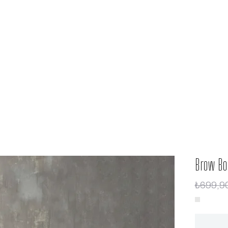
Brow Bor
₺699,9