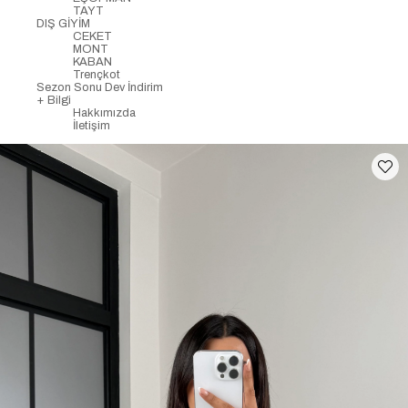
TAYT
DIŞ GİYİM
CEKET
MONT
KABAN
Trençkot
Sezon Sonu Dev İndirim
+ Bilgi
Hakkımızda
İletişim