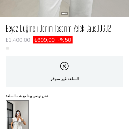
Beyaz Düğmeli Denim Tasarım Yelek Gaus00602
₺1.400,00
₺699,90
50
السلعة غير متوفر
نحن نوصي بهذا مع هذه السلعة
غير متوفر