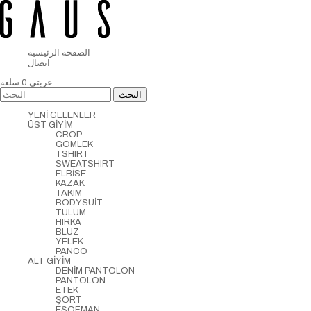
الصفحة الرئيسية
اتصال
عربتي
0
سلعة
YENİ GELENLER
ÜST GİYİM
CROP
GÖMLEK
TSHIRT
SWEATSHIRT
ELBİSE
KAZAK
TAKIM
BODYSUİT
TULUM
HIRKA
BLUZ
YELEK
PANCO
ALT GİYİM
DENİM PANTOLON
PANTOLON
ETEK
ŞORT
EŞOFMAN