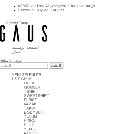
₺2000 ve Üzeri Alışverişlerde Ücretsiz Kargo
Sezonun En İyileri GAUS'ta
Sipariş Takip
الصفحة الرئيسية
اتصال
عربتي
0
سلعة
YENİ GELENLER
ÜST GİYİM
CROP
GÖMLEK
TSHIRT
SWEATSHIRT
ELBİSE
KAZAK
TAKIM
BODYSUİT
TULUM
HIRKA
BLUZ
YELEK
PANCO