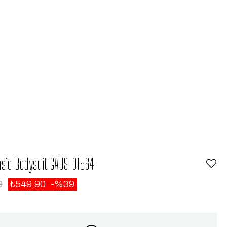
sic Bodysuit GAUS-01564
0
₺549,90
39