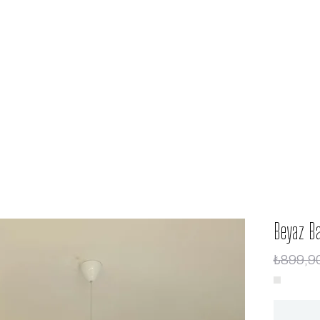
Beyaz Ba
₺899,9