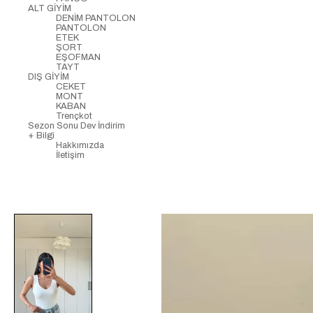
ALT GİYİM
DENİM PANTOLON
PANTOLON
ETEK
ŞORT
EŞOFMAN
TAYT
DIŞ GİYİM
CEKET
MONT
KABAN
Trençkot
Sezon Sonu Dev İndirim
+ Bilgi
Hakkımızda
İletişim