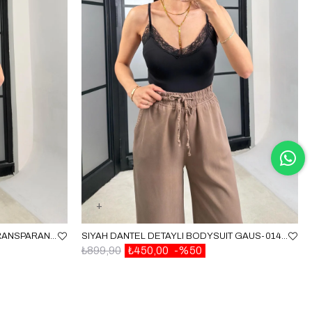
KAHVE BOYUNDAN BAĞLAMALI TRANSPARAN BODYSUIT GAUS-01468
SIYAH DANTEL DETAYLI BODYSUIT GAUS-01480
₺899,90
₺450,00
%50