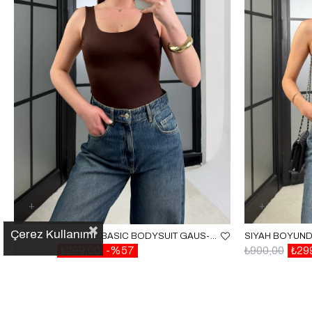
Çerez Kullanımı
KAHVE KALIN ASKILI BASIC BODYSUIT GAUS-01006
₺699,90
₺299,00
%57
₺900,00
₺29