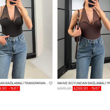
SIYAH BOYUNDAN BAĞLAMALI TRANSPARAN BODYSUIT GAUS-01468
9,90
%67
₺900,00
₺299,90
%67