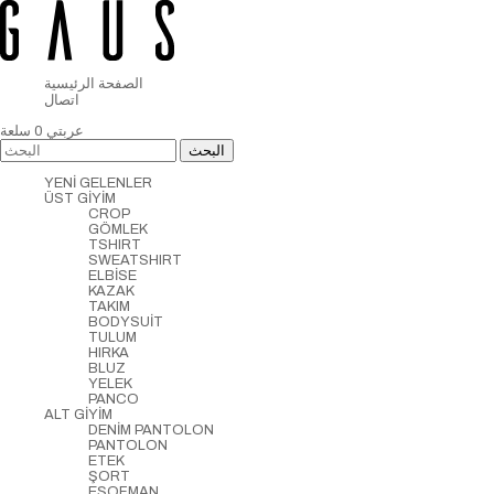
الصفحة الرئيسية
اتصال
عربتي
0
سلعة
YENİ GELENLER
ÜST GİYİM
CROP
GÖMLEK
TSHIRT
SWEATSHIRT
ELBİSE
KAZAK
TAKIM
BODYSUİT
TULUM
HIRKA
BLUZ
YELEK
PANCO
ALT GİYİM
DENİM PANTOLON
PANTOLON
ETEK
ŞORT
EŞOFMAN