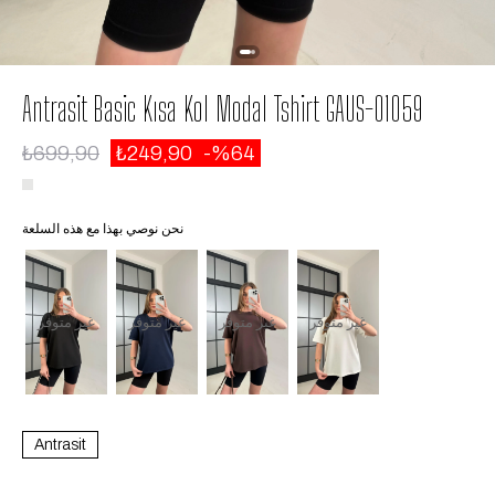
Antrasit Basic Kısa Kol Modal Tshirt GAUS-01059
₺699,90
₺249,90
64
نحن نوصي بهذا مع هذه السلعة
غير متوفر
غير متوفر
غير متوفر
غير متوفر
Antrasit