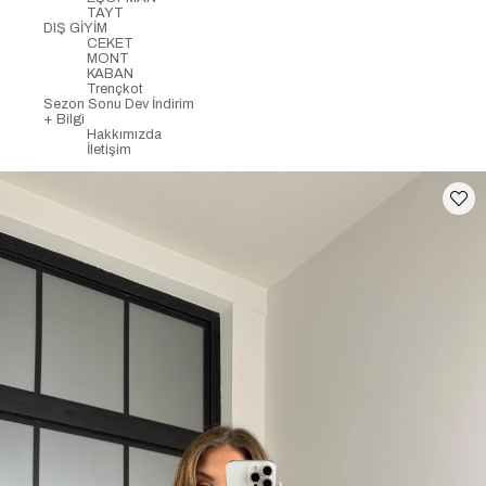
TAYT
DIŞ GİYİM
CEKET
MONT
KABAN
Trençkot
Sezon Sonu Dev İndirim
+ Bilgi
Hakkımızda
İletişim