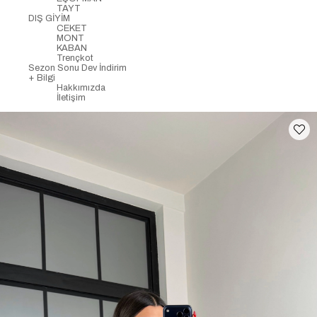
TAYT
DIŞ GİYİM
CEKET
MONT
KABAN
Trençkot
Sezon Sonu Dev İndirim
+ Bilgi
Hakkımızda
İletişim