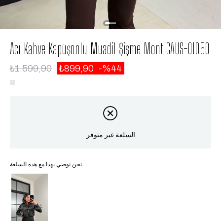
Acı Kahve Kapüşonlu Muadil Şişme Mont GAUS-01050
₺1.599,90
₺899,90
44
السلعة غير متوفر
نحن نوصي بهذا مع هذه السلعة
غير متوفر