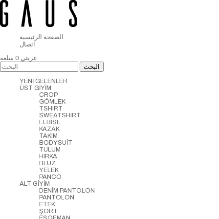
الصفحة الرئيسية
اتصال
عربتي
0
سلعة
YENİ GELENLER
ÜST GİYİM
CROP
GÖMLEK
TSHIRT
SWEATSHIRT
ELBİSE
KAZAK
TAKIM
BODYSUİT
TULUM
HIRKA
BLUZ
YELEK
PANCO
ALT GİYİM
DENİM PANTOLON
PANTOLON
ETEK
ŞORT
EŞOFMAN