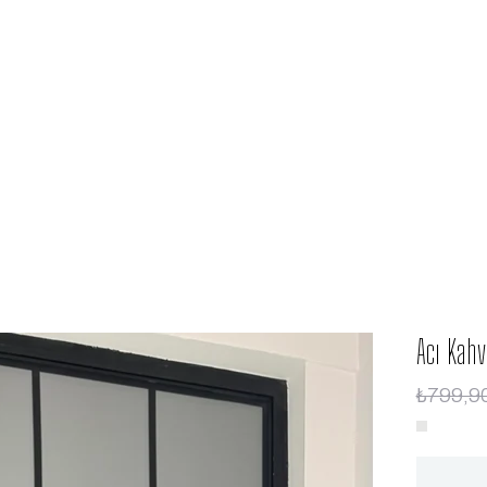
Acı Kahv
₺799,9