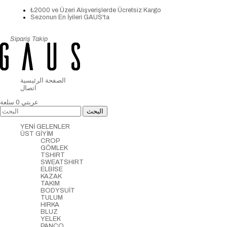
₺2000 ve Üzeri Alışverişlerde Ücretsiz Kargo
Sezonun En İyileri GAUS'ta
Sipariş Takip
الصفحة الرئيسية
اتصال
عربتي
0
سلعة
YENİ GELENLER
ÜST GİYİM
CROP
GÖMLEK
TSHIRT
SWEATSHIRT
ELBİSE
KAZAK
TAKIM
BODYSUİT
TULUM
HIRKA
BLUZ
YELEK
PANCO