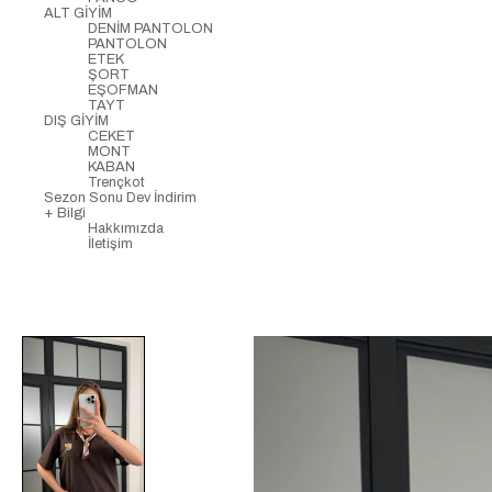
ALT GİYİM
DENİM PANTOLON
PANTOLON
ETEK
ŞORT
EŞOFMAN
TAYT
DIŞ GİYİM
CEKET
MONT
KABAN
Trençkot
Sezon Sonu Dev İndirim
+ Bilgi
Hakkımızda
İletişim