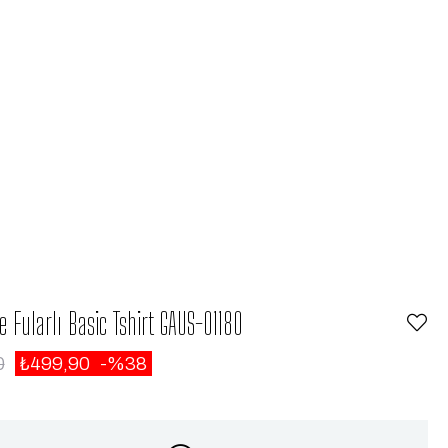
e Fularlı Basic Tshirt GAUS-01180
0
₺499,90
38