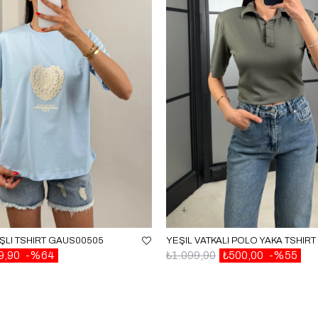
IŞLI TSHIRT GAUS00505
YEŞIL VATKALI POLO YAKA TSHIR
9,90
%64
₺1.099,90
₺500,00
%55