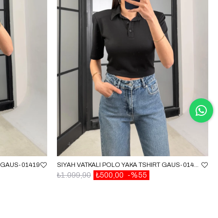
T GAUS-01419
SIYAH VATKALI POLO YAKA TSHIRT GAUS-01419
₺1.099,90
₺500,00
%55