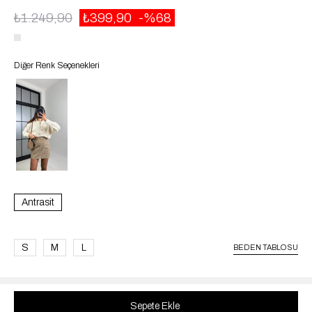
₺1.249,90
₺399,90
68
Diğer Renk Seçenekleri
Antrasit
S
M
L
BEDEN TABLOSU