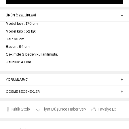
ÜRÜN ÖZELLIKLERI
Model boy : 170 cm
Model kilo : 52 kg
Bel : 63 cm
Basen : 94 cm
Çekimde S beden kullanılmıştır.
Uzunluk: 41 cm
YORUMLAR
(0)
ÖDEME SEÇENEKLERI
Kritik Stok
Fiyat Düşünce Haber Ver
Tavsiye Et