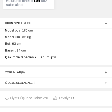
Bu ürünle birlikte
104
kez
satın alındı
ÜRÜN ÖZELLIKLERI
Model boy : 170 cm
Model kilo : 52 kg
Bel : 63 cm
Basen : 94 cm
Çekimde S beden kullanılmıştır
YORUMLAR
(0)
ÖDEME SEÇENEKLERI
Fiyat Düşünce Haber Ver
Tavsiye Et