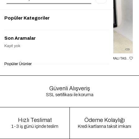
Popüler Kategoriler
Son Aramalar
Kayıt yok
SIYAH KEMERLI PREMIUM DENIM TULUM GAUS-00673
MAVI BOYUNDAN BAĞLAMALI TASARIM TENCEL DENIM TULUM GAUS-01357
Popüler Ürünler
₺2.099,90
₺999,90
%52
₺2.099,90
₺800,00
%62
₺2
Güvenli Alışveriş
SSL sertifikası ile koruma
Hızlı Teslimat
Ödeme Kolaylığı
1-3 iş günü içinde teslim
Kredi kartlarına taksit imkanı