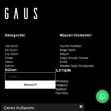
Kategoriler
Müşteri Hizmetleri
Üst Giyim
Gizlilik Politikası
Alt Giyim
Kargo Takibi
Dış Giyim
İletişim
Elbise
Sıkça Sorulan Sorular
Takım
KVKK
İndirim
Mesafeli Satış Sözleşmesi
Bülten
İLETİŞİM
WhatsApp
Abone Ol
Instagram
Appstore
PlayStore
Çerez Kullanımı