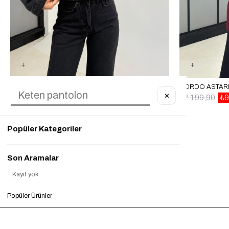
FÜME ZR MODEL CEP DETAYLI CROP DENIM CEKET GAUS-0078
✕
₺1.399,90
₺550,00
%61
₺2.199,90
₺9
Popüler Kategoriler
Son Aramalar
Kayıt yok
Popüler Ürünler