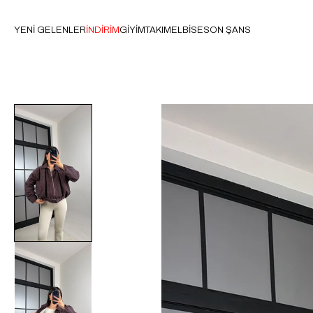
YENİ GELENLER
İNDİRİM
GİYİM
TAKIM
ELBİSE
SON ŞANS