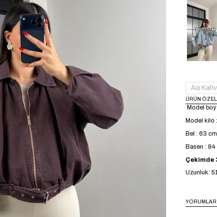
Tükendi
Acı Kahv
ÜRÜN ÖZEL
Model boy 
Model kilo 
Bel : 63 cm
Basen : 9
Çekimde 3
Uzunluk: 5
YORUMLAR