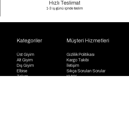
Hızlı Teslimat
1-3 iş günü içinde teslim
Kategoriler
Müşteri Hizmetleri
Üst Giyim
Gizlilik Politikası
Alt Giyim
Kargo Takibi
Dış Giyim
İletişim
Elbise
Sıkça Sorulan Sorular
Takım
KVKK
İndirim
Mesafeli Satış Sözleşmesi