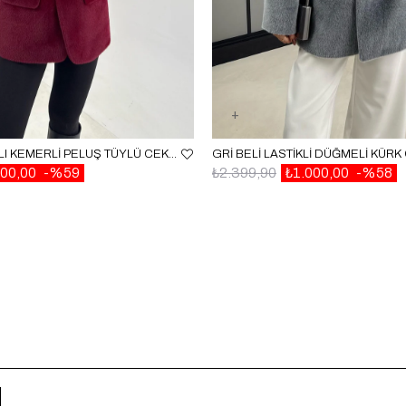
BORDO ASTARLI KEMERLI PELUŞ TÜYLÜ CEKET GAUS-00131
00,00
%59
₺2.399,90
₺1.000,00
%58