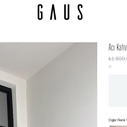
Acı Kahv
₺1.899
Diğer Renk 