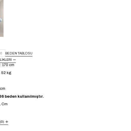
e
BEDEN TABLOSU
LIKLERI
: 170 cm
: 52 kg
4 cm
6 beden kullanılmıştır.
1 Cm
(0)