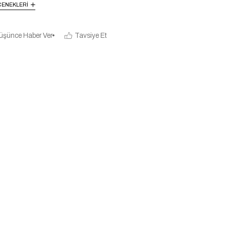
ENEKLERI
üşünce Haber Ver
Tavsiye Et