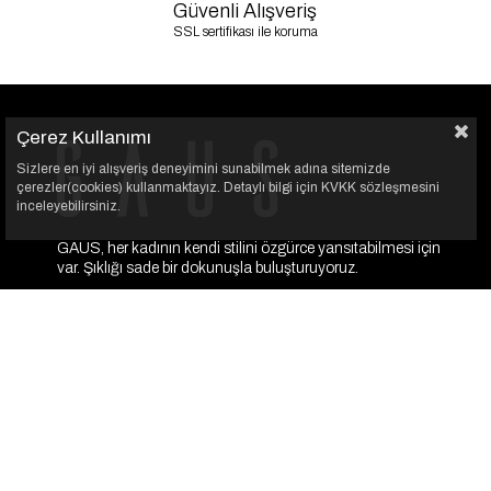
Güvenli Alışveriş
SSL sertifikası ile koruma
Çerez Kullanımı
Sizlere en iyi alışveriş deneyimini sunabilmek adına sitemizde
çerezler(cookies) kullanmaktayız. Detaylı bilgi için KVKK sözleşmesini
inceleyebilirsiniz.
GAUS, her kadının kendi stilini özgürce yansıtabilmesi için
var. Şıklığı sade bir dokunuşla buluşturuyoruz.