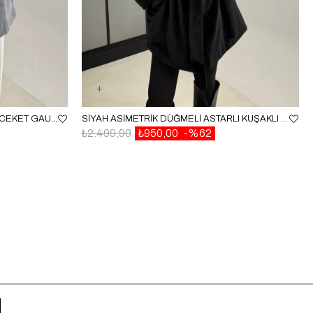
GRI BELI LASTIKLI DÜĞMELI KÜRK CEKET GAUS-00182
SIYAH ASIMETRIK DÜĞMELI ASTARLI KUŞAKLI KAŞE CEKET GAUS-00474
₺2.499,90
₺950,00
%62