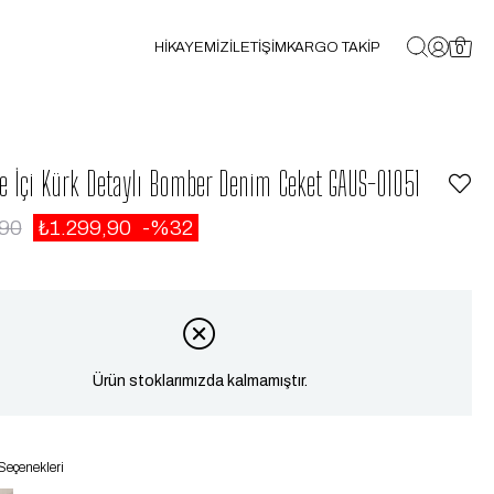
HİKAYEMİZ
İLETİŞİM
KARGO TAKİP
0
e İçi Kürk Detaylı Bomber Denim Ceket GAUS-01051
,90
₺1.299,90
32
Ürün stoklarımızda kalmamıştır.
Seçenekleri