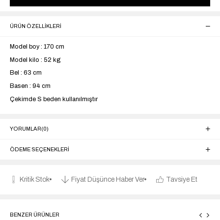
ÜRÜN ÖZELLIKLERI
Model boy : 170 cm
Model kilo : 52 kg
Bel : 63 cm
Basen : 94 cm
Çekimde S beden kullanılmıştır
YORUMLAR
(0)
ÖDEME SEÇENEKLERI
Kritik Stok
Fiyat Düşünce Haber Ver
Tavsiye Et
BENZER ÜRÜNLER