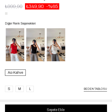
₺999,90
₺349,90
65
Diğer Renk Seçenekleri
Acı Kahve
S
M
L
BEDEN TABLOSU