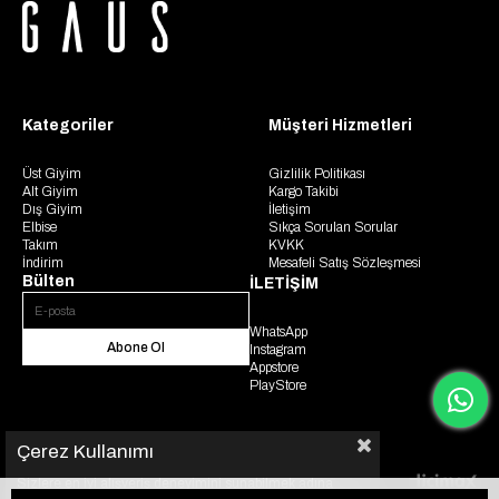
Kategoriler
Müşteri Hizmetleri
Üst Giyim
Gizlilik Politikası
Alt Giyim
Kargo Takibi
Dış Giyim
İletişim
Elbise
Sıkça Sorulan Sorular
Takım
KVKK
İndirim
Mesafeli Satış Sözleşmesi
Bülten
İLETİŞİM
WhatsApp
Abone Ol
Instagram
Appstore
PlayStore
Çerez Kullanımı
Sizlere en iyi alışveriş deneyimini sunabilmek adına
© 2025 Gaus. Tüm hakları saklıdır.