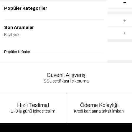
ÜRÜN ÖZELLIKLERI
Popüler Kategoriler
YORUMLAR
(0)
Son Aramalar
ÖDEME SEÇENEKLERI
Kayıt yok
Fiyat Düşünce Haber Ver
Tavsiye Et
Popüler Ürünler
Güvenli Alışveriş
SSL sertifikası ile koruma
Hızlı Teslimat
Ödeme Kolaylığı
1-3 iş günü içinde teslim
Kredi kartlarına taksit imkanı