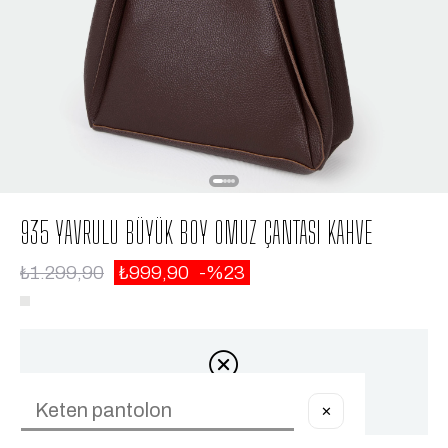
935 YAVRULU BÜYÜK BOY OMUZ ÇANTASI KAHVE
₺1.299,90
₺999,90
23
Ürün stoklarımızda kalmamıştır.
✕